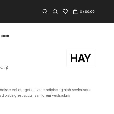
0
/
$
0.00
 dock
λάτη)
έχουσα
disse vel et eget eu vitae adipiscing nibh scelerisque
ή
 adipiscing est accumsan lorem vestibulum.
αι:
9.00.