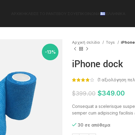
ΑΡΧΙΚΉ
ΚΛΕΊΣΕ ΤΟ ΡΑΝΤΕΒΟΎ ΣΟΥ
ΕΠΙΚΟΙΝΩΝΊΑ
ΕΛΛΗΝΙΚΆ
Αρχική σελίδα
Toys
iPhone
-13%
iPhone dock
(
1
αξιολόγηση πε
Original
Η
$
349.00
$
399.00
price
τρ
Consequat a scelerisque suspen
was:
τιμ
semper cum adipiscing facilisis
$399.00.
είν
$34
30 σε απόθεμα